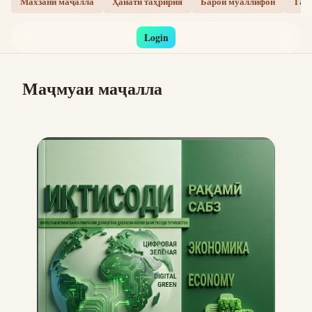
Махзани маҷалла
Ҳайати таҳририя
Барои муаллифон
Там
Login
Маҷмуаи маҷалла