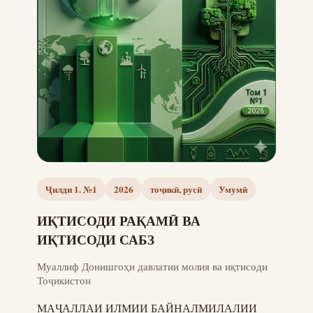
Ҷилди 1. №1
2026
тоҷикӣ, русӣ
Умумӣ
ИҚТИСОДИ РАҚАМӢ ВА
ИҚТИСОДИ САБЗ
Муаллиф Донишгоҳи давлатии молия ва иқтисоди
Тоҷикистон
МАҶАЛЛАИ ИЛМИИ БАЙНАЛМИЛАЛИИ