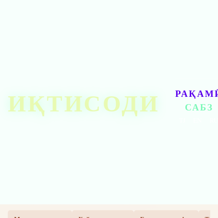
ИҚТИСОДИ
РАҚАМ
САБЗ
TJ
EN
R